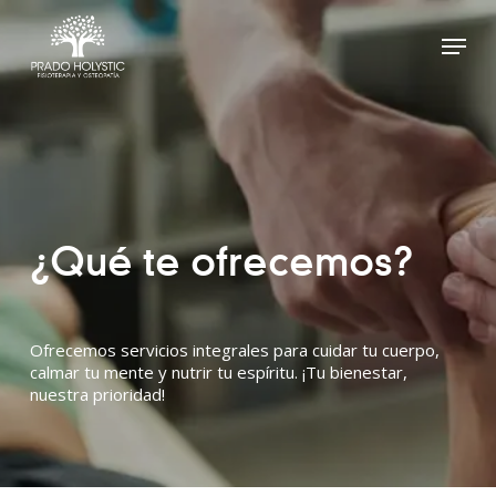
Skip
to
Menu
main
Close
content
Menu
¿Qué te ofrecemos?
Ofrecemos servicios integrales para cuidar tu cuerpo,
calmar tu mente y nutrir tu espíritu. ¡Tu bienestar,
nuestra prioridad!