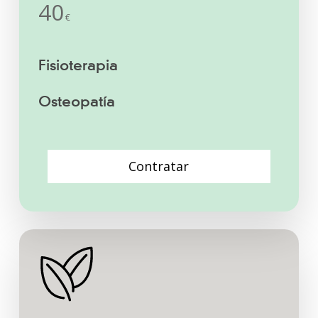
40
€
Fisioterapia
Osteopatía
C
o
n
t
r
a
t
a
r