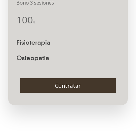
Bono 3 sesiones
100
€
Fisioterapia
Osteopatía
C
o
n
t
r
a
t
a
r