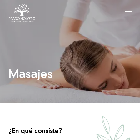
Skip
to
Menu
main
Close
content
Menu
Masajes
¿En qué consiste?