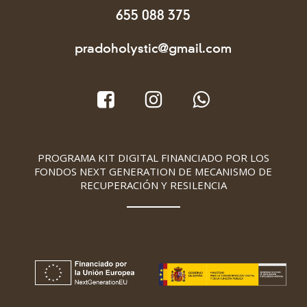
655 088 375
pradoholystic@gmail.com
PROGRAMA KIT DIGITAL FINANCIADO POR LOS
FONDOS NEXT GENERATION DE MECANISMO DE
RECUPERACIÓN Y RESILENCIA