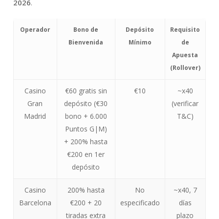
2026
.
Operador
Bono de
Depósito
Requisito
Bienvenida
Mínimo
de
Apuesta
(Rollover)
Casino
€60 gratis sin
€10
~x40
Gran
depósito (€30
(verificar
Madrid
bono + 6.000
T&C)
Puntos G|M)
+ 200% hasta
€200 en 1er
depósito
Casino
200% hasta
No
~x40, 7
Barcelona
€200 + 20
especificado
días
tiradas extra
plazo