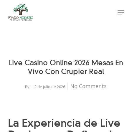
Skip
to
Menu
main
Close
content
Menu
Live Casino Online 2026 Mesas En
Vivo Con Crupier Real
No Comments
By
2 de julio de 2026
La Experiencia de Live